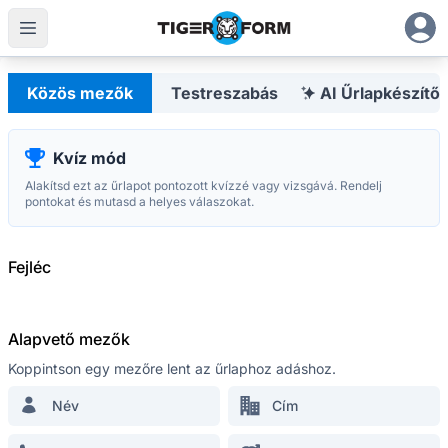
Testreszabható űrlapkészítő integrált QR-kódokkal
Hungarian
Közös mezők
Testreszabás
AI Űrlapkészítő
Kvíz mód
Alakítsd ezt az űrlapot pontozott kvízzé vagy vizsgává. Rendelj
A legfejlettebb
pontokat és mutasd a helyes válaszokat.
QR Form Generator Online
MARADJ A HUROKBAN
Fejléc
Iratkozzon fel hírlevelünkre, és elsőként
értesül akcióinkról, frissítésekről és
tippekről
Alapvető mezők
Koppintson egy mezőre lent az űrlaphoz adáshoz.
Név
Cím
ERŐFORRÁS