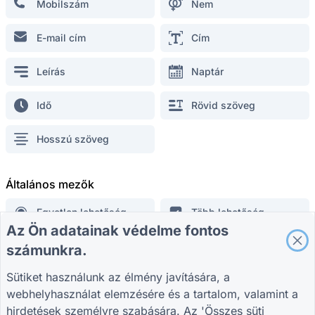
Mobilszám
Nem
Kiskereskedelmi felmérési űrlap
Diák regisztrációs űrlap
E-mail cím
Cím
Promóciós űrlap reklámozáshoz
Rendezvényértékelő űrlap
Leírás
Naptár
Egészségügyi űrlap
Idő
Rövid szöveg
Étterem rendelési rendszer nyomtatvány
Építési projektértékelési űrlap
Hosszú szöveg
Logisztikai beszállítói értékelő űrlap
Szolgáltatásigénylő űrlap a segédprogramokhoz
Általános mezők
Ügyfél-elköteleződési űrlap
Egyetlen lehetőség
Több lehetőség
Az Ön adatainak védelme fontos
Többszintű választás
Ellenőrző lista
ÚTMUTATÓK
VÁLLALAT
FELTÉTELEK
számunkra.
Súgó
Rólunk
Feltételek
Blog
Vegye fel velünk a
Adatvédelmi
Sütiket használunk az élmény javítására, a
Elhelyezkedés
Aláírás
TIGER FORM
kapcsolatot
szabályzat
webhelyhasználat elemzésére és a tartalom, valamint a
Útmutató
Süti beállítások
hirdetések személyre szabására. Az 'Összes süti
Szám
Lap