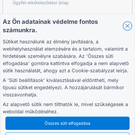
Ügyfél-elköteleződési űrlap
Az Ön adatainak védelme fontos
ÚTMUTATÓK
VÁLLALAT
FELTÉTELEK
számunkra.
Súgó
Rólunk
Feltételek
Blog
Vegye fel velünk a
Adatvédelmi
Sütiket használunk az élmény javítására, a
TIGER FORM
kapcsolatot
szabályzat
webhelyhasználat elemzésére és a tartalom, valamint a
Útmutató
Süti beállítások
hirdetések személyre szabására. Az 'Összes süti
CSATLAKOZZ A KÖZÖSSÉGHEZ
elfogadása' gombra kattintva elfogadja a nem alapvető
sütik használatát, ahogy azt a
Cookie-szabályzat
leírja.
A 'Süti beállítások' kiválasztásával eldöntheti, mely
típusú sütiket engedélyezi. A hozzájárulását bármikor
visszavonhatja.
© 2026 QR Form Generator. All rights reserved.
Az alapvető sütik nem tilthatók le, mivel szükségesek a
weboldal működéséhez.
Összes süti elfogadása