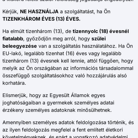
Kérjük,
NE HASZNÁLJA
a szolgáltatást, ha Ön
TIZENKHÁROM ÉVES (13) ÉVES.
Ha elmúlt tizenhárom (13), de
tizennyolc (18) évesnél
fiatalabb
, győződjön meg arról, hogy
szülei
beleegyezése
van a szolgáltatás használatához. Ha Ön
EU-lakó, legalább tizenhat (16) éves vagy legalább
tizenhárom (13) évesnek kell lennie, attól függően, hogy
melyik az Ön országában az információs társadalommal
összefüggő szolgáltatásokhoz való hozzájárulás alsó
korhatára.
Elismerjük, hogy az Egyesült Államok egyes
joghatóságaiban a gyermekek személyes adatai
érzékeny személyes adatoknak minősülhetnek.
Amennyiben személyes adatok feldolgozása történik, és
az ilyen feldolgozás megfelel a fent említett életkori
követelményeknek, és ezért a vonatkozó adatvédelmi