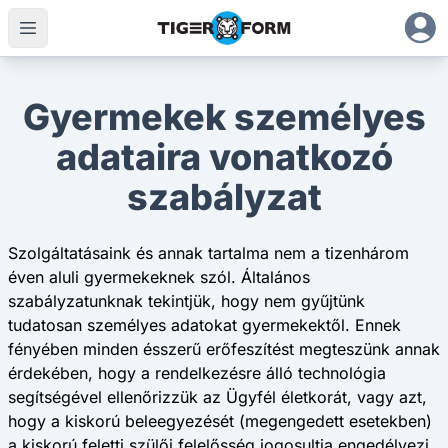
Gyermekek személyes
adataira vonatkozó
szabályzat
Szolgáltatásaink és annak tartalma nem a tizenhárom
éven aluli gyermekeknek szól. Általános
szabályzatunknak tekintjük, hogy nem gyűjtünk
tudatosan személyes adatokat gyermekektől. Ennek
fényében minden ésszerű erőfeszítést megteszünk annak
érdekében, hogy a rendelkezésre álló technológia
segítségével ellenőrizzük az Ügyfél életkorát, vagy azt,
hogy a kiskorú beleegyezését (megengedett esetekben)
a kiskorú feletti szülői felelősség jogosultja engedélyezi.