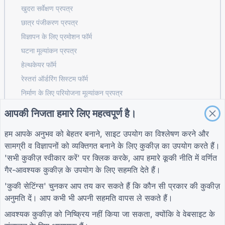
खुदरा सर्वेक्षण प्रपत्र
छात्र पंजीकरण प्रपत्र
विज्ञापन के लिए प्रमोशन फॉर्म
घटना मूल्यांकन प्रपत्र
हेल्थकेयर फॉर्म
रेस्तरां ऑर्डरिंग सिस्टम फॉर्म
निर्माण के लिए परियोजना मूल्यांकन प्रपत्र
रसद के लिए आपूर्तिकर्ता मूल्यांकन प्रपत्र
आपकी निजता हमारे लिए महत्वपूर्ण है।
उपयोगिताओं के लिए सेवा अनुरोध प्रपत्र
हम आपके अनुभव को बेहतर बनाने, साइट उपयोग का विश्लेषण करने और
ग्राहक सहभागिता फॉर्म
सामग्री व विज्ञापनों को व्यक्तिगत बनाने के लिए कुकीज़ का उपयोग करते हैं।
'सभी कुकीज़ स्वीकार करें' पर क्लिक करके, आप हमारे
कूकी नीति
में वर्णित
गैर-आवश्यक कुकीज़ के उपयोग के लिए सहमति देते हैं।
गाइड
कंपनी
शर्तें
'कुकी सेटिंग्स' चुनकर आप तय कर सकते हैं कि कौन सी प्रकार की कुकीज़
सहायता केंद्र
हमारे बारे में
शर्तें
अनुमति दें। आप कभी भी अपनी सहमति वापस ले सकते हैं।
ब्लॉग
हमसे संपर्क करें
गोपनीयता नीति
TIGER FORM मार्गदर्शक
कुकी सेटिंग्स
आवश्यक कुकीज़ को निष्क्रिय नहीं किया जा सकता, क्योंकि वे वेबसाइट के
समुदाय में शामिल हों