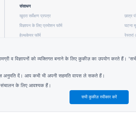
संसाधन
खुदरा सर्वेक्षण प्रपत्र
छात्र प
विज्ञापन के लिए प्रमोशन फॉर्म
घटना मू
हेल्थकेयर फॉर्म
रेस्तरां
निर्माण के लिए परियोजना मूल्यांकन प्रपत्र
रसद के 
उपयोगिताओं के लिए सेवा अनुरोध प्रपत्र
ग्राहक 
री व विज्ञापनों को व्यक्तिगत बनाने के लिए कुकीज़ का उपयोग करते हैं। 'सभ
ज़ अनुमति दें। आप कभी भी अपनी सहमति वापस ले सकते हैं।
गाइड
कंपनी
े संचालन के लिए आवश्यक हैं।
सहायता केंद्र
हमारे बारे में
ब्लॉग
हमसे संपर्क करें
सभी कुकीज़ स्वीकार करें
TIGER FORM मार्गदर्शक
© 2026 QR Form Generator. All rights reserved.