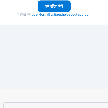
हमें संदेश भेजें
या ईमेल करें
tiger-form@qrtiger.helpscoutapp.com