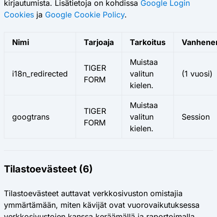
kirjautumista. Lisätietoja on kohdissa
Google Login
Cookies
ja
Google Cookie Policy
.
Nimi
Tarjoaja
Tarkoitus
Vanhene
Muistaa
TIGER
i18n_redirected
valitun
(1 vuosi)
FORM
kielen.
Muistaa
TIGER
googtrans
valitun
Session
FORM
kielen.
Tilastoevästeet (6)
Tilastoevästeet auttavat verkkosivuston omistajia
ymmärtämään, miten kävijät ovat vuorovaikutuksessa
verkkosivustojen kanssa keräämällä ja raportoimalla