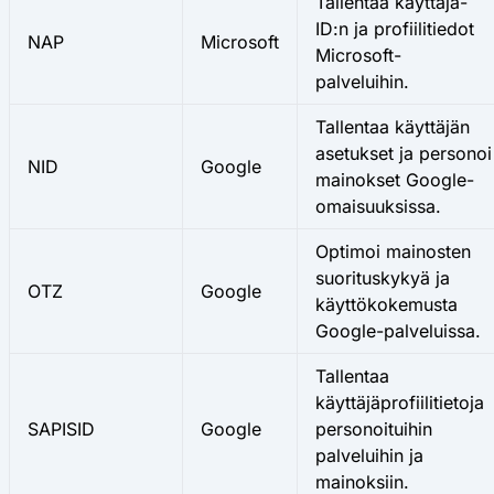
Tallentaa käyttäjä-
ID:n ja profiilitiedot
NAP
Microsoft
Microsoft-
palveluihin.
Tallentaa käyttäjän
asetukset ja personoi
NID
Google
mainokset Google-
omaisuuksissa.
Optimoi mainosten
suorituskykyä ja
OTZ
Google
käyttökokemusta
Google-palveluissa.
Tallentaa
käyttäjäprofiilitietoja
SAPISID
Google
personoituihin
palveluihin ja
mainoksiin.