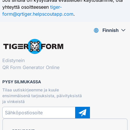
Jos sinulla on kysyttävää evästeiden käytöstämme, ota
yhteyttä osoitteeseen
tiger-
form@qrtiger.helpscoutapp.com
.
Finnish
Edistynein
QR Form Generator Online
PYSY SILMUKASSA
Tilaa uutiskirjeemme ja kuule
ensimmäisenä tarjouksista, päivityksistä
ja vinkeistä