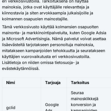
eri verkkosivustoilla. Tarkoituksena on näyttää
mainoksia, jotka ovat käyttäjälle relevantteja ja
kiinnostavia ja siten arvokkaampia julkaisijoille ja
kolmannen osapuolen mainostajille.
Tämä verkkosivusto käyttää kolmansien osapuolten
mainonta- ja markkinointipalveluita, kuten Google Adsia
ja Microsoft Advertisingia. Nämä palvelut voivat asettaa
lisäevästeitä tarjotakseen personoituja mainoksia,
mitatakseen kampanjoiden tehokkuutta ja seuratakseen
käyttäjien vuorovaikutusta eri verkkosivustoilla.
Lisätietoja on niiden omissa tietosuoja- ja
evästekäytännöissä.
Nimi
Tarjoaja
Tarkoitus
Seuraa
mainosklikkejä
Google
konversion ja
gclid
Ads
kampanjoiden