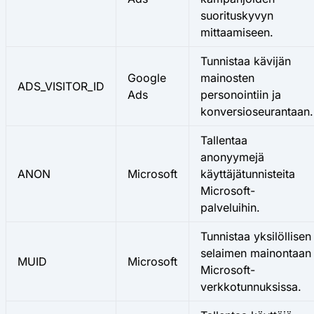
suorituskyvyn
mittaamiseen.
Tunnistaa kävijän
Google
mainosten
ADS_VISITOR_ID
Ads
personointiin ja
konversioseurantaan.
Tallentaa
anonyymejä
ANON
Microsoft
käyttäjätunnisteita
Microsoft-
palveluihin.
Tunnistaa yksilöllisen
selaimen mainontaan
MUID
Microsoft
Microsoft-
verkkotunnuksissa.