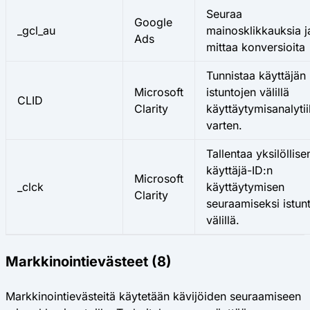
Seuraa
Google
_gcl_au
mainosklikkauksia j
Ads
mittaa konversioita
Tunnistaa käyttäjän
Microsoft
istuntojen välillä
CLID
Clarity
käyttäytymisanalyti
varten.
Tallentaa yksilöllise
käyttäjä-ID:n
Microsoft
_clck
käyttäytymisen
Clarity
seuraamiseksi istun
välillä.
Markkinointievästeet (8)
Markkinointievästeitä käytetään kävijöiden seuraamiseen