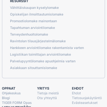
RESURSSIT
Vähittäiskaupan kyselylomake
Opiskelijan ilmoittautumislomake
Promootiolomake mainontaan
Tapahtuman arviointilomake
Terveydenhuoltolomake
Ravintolan tilausjärjestelmälomake
Hankkeen arviointilomake rakentamista varten
Logistiikan toimittajan arviointilomake
Palvelupyyntölomake apuohjelmia varten
Asiakkaan sitouttamislomake
OPPAAT
YRITYS
EHDOT
Ohjekeskus
Tietoja meistä
Ehdot
Blogi
Ota yhteyttä
Tietosuojakäytäntö
TIGER FORM Opas
Evästeasetukset