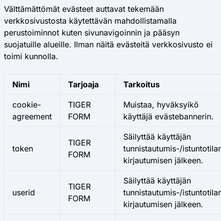
Välttämättömät evästeet auttavat tekemään
verkkosivustosta käytettävän mahdollistamalla
perustoiminnot kuten sivunavigoinnin ja pääsyn
suojatuille alueille. Ilman näitä evästeitä verkkosivusto ei
toimi kunnolla.
Nimi
Tarjoaja
Tarkoitus
cookie-
TIGER
Muistaa, hyväksyikö
agreement
FORM
käyttäjä evästebannerin.
Säilyttää käyttäjän
TIGER
token
tunnistautumis-/istuntotila
FORM
kirjautumisen jälkeen.
Säilyttää käyttäjän
TIGER
userid
tunnistautumis-/istuntotila
FORM
kirjautumisen jälkeen.