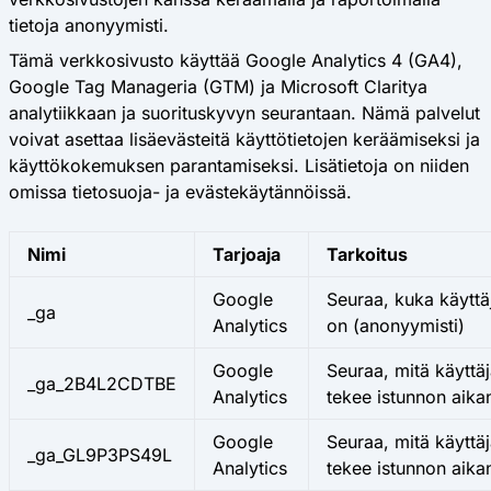
tietoja anonyymisti.
Tämä verkkosivusto käyttää Google Analytics 4 (GA4),
Google Tag Manageria (GTM) ja Microsoft Claritya
analytiikkaan ja suorituskyvyn seurantaan. Nämä palvelut
voivat asettaa lisäevästeitä käyttötietojen keräämiseksi ja
käyttökokemuksen parantamiseksi. Lisätietoja on niiden
omissa tietosuoja- ja evästekäytännöissä.
Nimi
Tarjoaja
Tarkoitus
Google
Seuraa, kuka käyttä
_ga
Analytics
on (anonyymisti)
Google
Seuraa, mitä käyttä
_ga_2B4L2CDTBE
Analytics
tekee istunnon aika
Google
Seuraa, mitä käyttä
_ga_GL9P3PS49L
Analytics
tekee istunnon aika