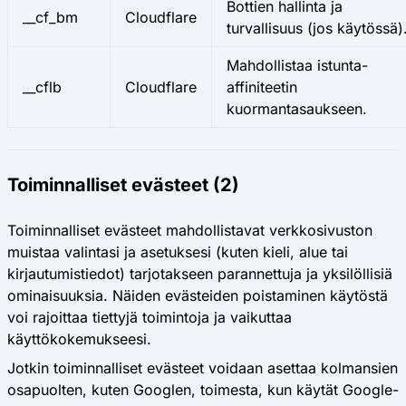
Bottien hallinta ja
__cf_bm
Cloudflare
turvallisuus (jos käytössä)
Mahdollistaa istunta-
__cflb
Cloudflare
affiniteetin
kuormantasaukseen.
Toiminnalliset evästeet (2)
Toiminnalliset evästeet mahdollistavat verkkosivuston
muistaa valintasi ja asetuksesi (kuten kieli, alue tai
kirjautumistiedot) tarjotakseen parannettuja ja yksilöllisiä
ominaisuuksia. Näiden evästeiden poistaminen käytöstä
voi rajoittaa tiettyjä toimintoja ja vaikuttaa
käyttökokemukseesi.
Jotkin toiminnalliset evästeet voidaan asettaa kolmansien
osapuolten, kuten Googlen, toimesta, kun käytät Google-