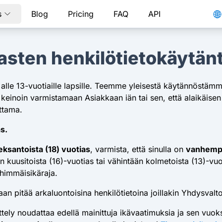
s
Blog
Pricing
FAQ
API
asten henkilötietokäytän
 alle 13-vuotiaille lapsille. Teemme yleisestä käytännöstämm
keinoin varmistamaan Asiakkaan iän tai sen, että alaikäisen 
ttama.
s.
eksantoista (18) vuotias
, varmista, että sinulla on
vanhemp
n kuusitoista (16)-vuotias tai vähintään kolmetoista (13)-
ähimmäisikäraja.
n pitää arkaluontoisina henkilötietoina joillakin Yhdysvaltoj
sittely noudattaa edellä mainittuja ikävaatimuksia ja sen vuok