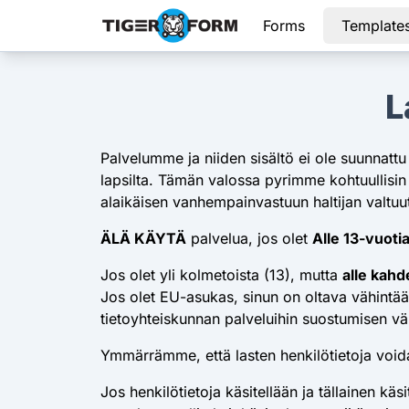
Forms
Template
L
Palvelumme ja niiden sisältö ei ole suunnattu
lapsilta. Tämän valossa pyrimme kohtuullisin 
alaikäisen vanhempainvastuun haltijan valtuu
ÄLÄ KÄYTÄ
palvelua, jos olet
Alle 13-vuotia
Jos olet yli kolmetoista (13), mutta
alle kahd
Jos olet EU-asukas, sinun on oltava vähintää
tietoyhteiskunnan palveluihin suostumisen v
Ymmärrämme, että lasten henkilötietoja voidaa
Jos henkilötietoja käsitellään ja tällainen kä