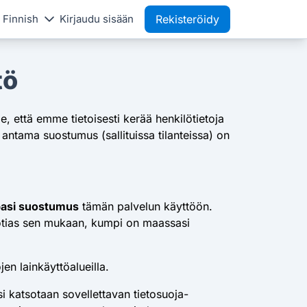
Finnish
Kirjaudu sisään
Rekisteröidy
tö
e, että emme tietoisesti kerää henkilötietoja
antama suostumus (sallituissa tilanteissa) on
asi suostumus
tämän palvelun käyttöön.
vuotias sen mukaan, kumpi on maassasi
en lainkäyttöalueilla.
si katsotaan sovellettavan tietosuoja-