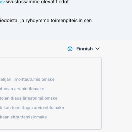
us
-sivustossamme olevat tiedot
ä tiedoista, ja ryhdymme toimenpiteisiin sen
Finnish
elijan ilmoittautumislomake
tuman arviointilomake
tolan tilausjärjestelmälomake
tiikan toimittajan arviointilomake
kaan sitouttamislomake