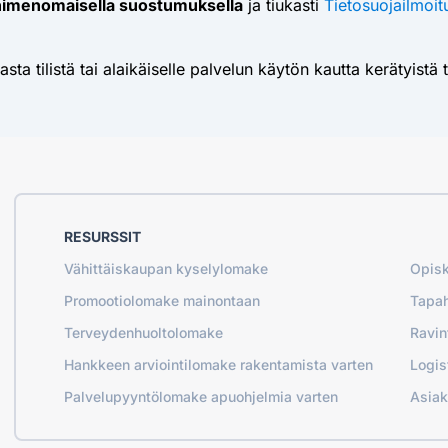
nimenomaisella suostumuksella
ja tiukasti
Tietosuojailmoit
asta tilistä tai alaikäiselle palvelun käytön kautta kerätyist
RESURSSIT
Vähittäiskaupan kyselylomake
Opisk
Promootiolomake mainontaan
Tapah
Terveydenhuoltolomake
Ravin
Hankkeen arviointilomake rakentamista varten
Logis
Palvelupyyntölomake apuohjelmia varten
Asiak