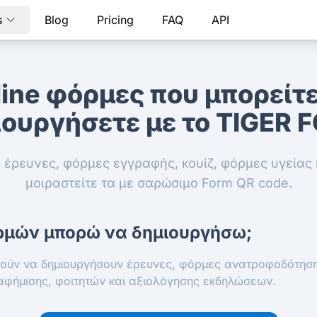
s
Blog
Pricing
FAQ
API
ine φόρμες που μπορείτ
ιουργήσετε με το TIGER 
 έρευνες, φόρμες εγγραφής, κουίζ, φόρμες υγείας
μοιραστείτε τα με σαρώσιμο Form QR code.
ορμών μπορώ να δημιουργήσω;
ρούν να δημιουργήσουν έρευνες, φόρμες ανατροφοδότησ
διαφήμισης, φοιτητών και αξιολόγησης εκδηλώσεων.