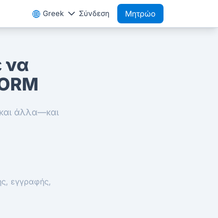
Greek
Σύνδεση
Μητρώο
ε να
FORM
 και άλλα—και
ης, εγγραφής,