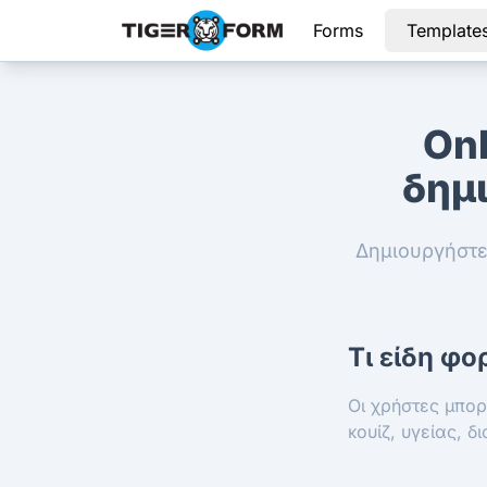
Forms
Template
Onl
δημ
Δημιουργήστε
Τι είδη φ
Οι χρήστες μπο
κουίζ, υγείας, 