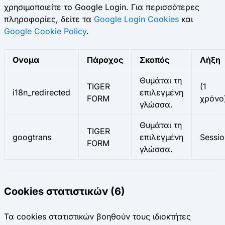
χρησιμοποιείτε το Google Login. Για περισσότερες
πληροφορίες, δείτε τα
Google Login Cookies
και
Google Cookie Policy
.
Ονομα
Πάροχος
Σκοπός
Λήξη
Θυμάται τη
TIGER
(1
i18n_redirected
επιλεγμένη
FORM
χρόνο
γλώσσα.
Θυμάται τη
TIGER
googtrans
επιλεγμένη
Sessio
FORM
γλώσσα.
Cookies στατιστικών (6)
Τα cookies στατιστικών βοηθούν τους ιδιοκτήτες