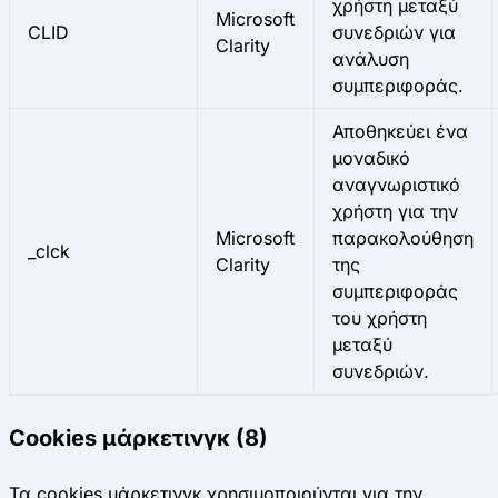
χρήστη μεταξύ
Microsoft
CLID
συνεδριών για
Clarity
ανάλυση
συμπεριφοράς.
Αποθηκεύει ένα
μοναδικό
αναγνωριστικό
χρήστη για την
Microsoft
παρακολούθηση
_clck
Clarity
της
συμπεριφοράς
του χρήστη
μεταξύ
συνεδριών.
Cookies μάρκετινγκ (8)
Τα cookies μάρκετινγκ χρησιμοποιούνται για την