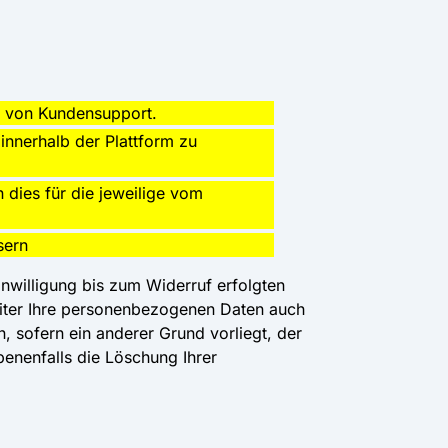
ng von Kundensupport.
innerhalb der Plattform zu
dies für die jeweilige vom
sern
inwilligung bis zum Widerruf erfolgten
eiter Ihre personenbezogenen Daten auch
n, sofern ein anderer Grund vorliegt, der
enenfalls die Löschung Ihrer