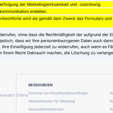
erfolgung der Marketingwirksamkeit und -zuordnung
kommunikation erstellen.
rantwortliche wird sie gemäß dem Zweck des Formulars und 
iderrufen, ohne dass die Rechtmäßigkeit der aufgrund der E
e jedoch, dass wir Ihre personenbezogenen Daten auch dann
 Ihre Einwilligung jederzeit zu widerrufen, auch wenn es Fäl
von Ihrem Recht Gebrauch machen, die Löschung zu verlang
RESSOURCEN
Formular zur Einzelhandelsumfrage
A
nerator Online
Werbeformular für Werbung
F
Gesundheitsformular
F