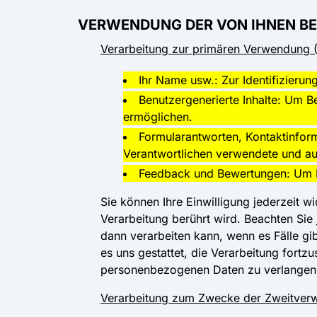
VERWENDUNG DER VON IHNEN BE
Verarbeitung zur primären Verwendung (F
Ihr Name usw.: Zur Identifizieru
Benutzergenerierte Inhalte: Um B
ermöglichen.
Formularantworten, Kontaktinfor
Verantwortlichen verwendete und aus
Feedback und Bewertungen: Um B
Sie können Ihre Einwilligung jederzeit w
Verarbeitung berührt wird. Beachten Sie
dann verarbeiten kann, wenn es Fälle gib
es uns gestattet, die Verarbeitung fort
personenbezogenen Daten zu verlangen
Verarbeitung zum Zwecke der Zweitve