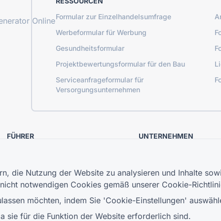
RESSOURCEN
Formular zur Einzelhandelsumfrage
A
nerator Online
Werbeformular für Werbung
F
Gesundheitsformular
F
Projektbewertungsformular für den Bau
L
Serviceanfrageformular für
F
Versorgungsunternehmen
FÜHRER
UNTERNEHMEN
Hilfecenter
Über uns
Blog
Kontaktieren Sie uns
TIGER FORM Leitfaden
, die Nutzung der Website zu analysieren und Inhalte sowi
 nicht notwendigen Cookies gemäß unserer
Cookie-Richtlin
assen möchten, indem Sie 'Cookie-Einstellungen' auswählen
sie für die Funktion der Website erforderlich sind.