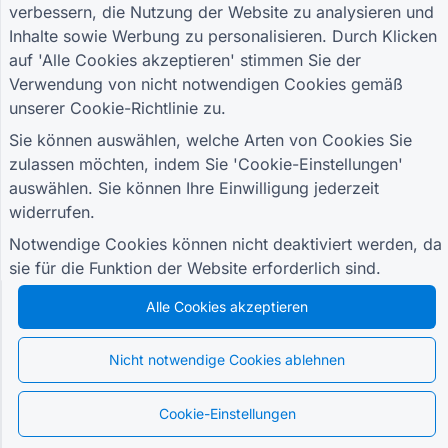
verbessern, die Nutzung der Website zu analysieren und
Melden Sie sich für unseren Newsletter an
Inhalte sowie Werbung zu personalisieren. Durch Klicken
und erfahren Sie als Erster von
Sonderangeboten, Updates und Tipps
auf 'Alle Cookies akzeptieren' stimmen Sie der
Verwendung von nicht notwendigen Cookies gemäß
unserer
Cookie-Richtlinie
zu.
Sie können auswählen, welche Arten von Cookies Sie
RESSOURCEN
zulassen möchten, indem Sie 'Cookie-Einstellungen'
Formular zur Einzelhandelsumfrage
auswählen. Sie können Ihre Einwilligung jederzeit
widerrufen.
Anmeldeformular für Studierende
Werbeformular für Werbung
Notwendige Cookies können nicht deaktiviert werden, da
sie für die Funktion der Website erforderlich sind.
Formular zur Veranstaltungsbewertung
Gesundheitsformular
Alle Cookies akzeptieren
Formular für das Restaurant-Bestellsystem
Projektbewertungsformular für den Bau
Nicht notwendige Cookies ablehnen
Lieferantenbewertungsformular für Logistik
Serviceanfrageformular für Versorgungsunternehmen
Cookie-Einstellungen
Formular zur Kundenbindung