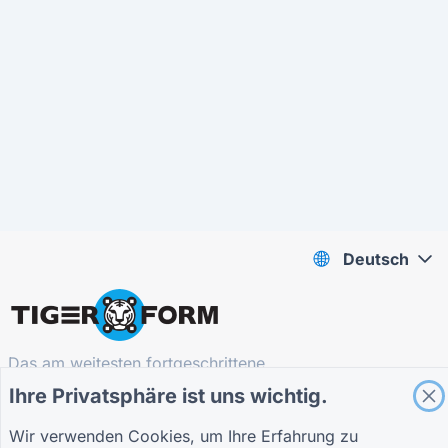
Deutsch
Das am weitesten fortgeschrittene
QR Form Generator Online
Ihre Privatsphäre ist uns wichtig.
Wir verwenden Cookies, um Ihre Erfahrung zu
BLEIBEN SIE AUF DEM LAUFENDEN