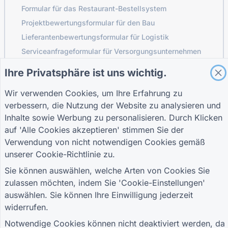
Formular für das Restaurant-Bestellsystem
Projektbewertungsformular für den Bau
Lieferantenbewertungsformular für Logistik
Serviceanfrageformular für Versorgungsunternehmen
Formular zur Kundenbindung
Ihre Privatsphäre ist uns wichtig.
Wir verwenden Cookies, um Ihre Erfahrung zu
verbessern, die Nutzung der Website zu analysieren und
FÜHRER
UNTERNEHMEN
BEDINGUNGEN
Inhalte sowie Werbung zu personalisieren. Durch Klicken
Hilfecenter
Über uns
Bedingungen
auf 'Alle Cookies akzeptieren' stimmen Sie der
Blog
Kontaktieren Sie uns
Datenschutzrichtlinie
TIGER FORM
Cookie-Einstellungen
Verwendung von nicht notwendigen Cookies gemäß
Leitfaden
unserer
Cookie-Richtlinie
zu.
TRETEN SIE DER COMMUNITY BEI
Sie können auswählen, welche Arten von Cookies Sie
zulassen möchten, indem Sie 'Cookie-Einstellungen'
auswählen. Sie können Ihre Einwilligung jederzeit
widerrufen.
Notwendige Cookies können nicht deaktiviert werden, da