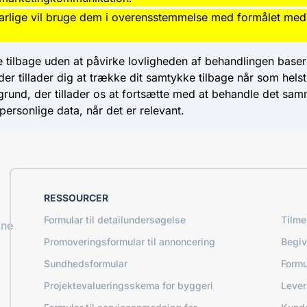
varlige vil bruge dem i overensstemmelse med formålet me
e tilbage uden at påvirke lovligheden af ​​behandlingen base
er tillader dig at trække dit samtykke tilbage når som helst
grund, der tillader os at fortsætte med at behandle det sa
personlige data, når det er relevant.
RESSOURCER
Formular til detailundersøgelse
Tilme
ine
Promoveringsformular til annoncering
Begi
Sundhedsformular
Formu
Projektevalueringsskema for byggeri
Lever