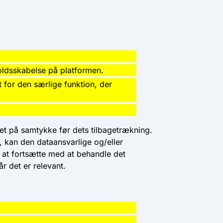
oldsskabelse på platformen.
 for den særlige funktion, der
ret på samtykke før dets tilbagetrækning.
, kan den dataansvarlige og/eller
 at fortsætte med at behandle det
r det er relevant.