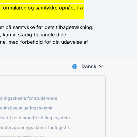
d formularen og samtykke opnået fra
ret på samtykke før dets tilbagetrækning.
, kan vi stadig behandle dine
mme, med forbehold for din udøvelse af
Dansk
ldingsskema for studerende
venhedsevalueringsskema
lar til restaurantbestillingssystem
andørvurderingsskema for logistik