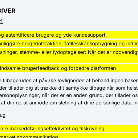
GIVER
t)
e og autentificere brugere og yde kundesupport.
muliggøre brugerinteraktion, fællesskabsopbygning og indh
sninger, stemme- eller lydoptagelser: Når det er nødvendigt
 indsamle brugerfeedback og forbedre platformen
e tilbage uden at påvirke lovligheden af ​​behandlingen base
er tillader dig at trække dit samtykke tilbage når som helst
rsonoplysninger, når der er en anden grund, der tillader os
 din ret at anmode om sletning af dine personlige data, nå
rug
ore markedsføringseffektivitet og tilskrivning
 marketingkommunikation.