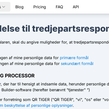
s
Blog
Pricing
FAQ
API
else til tredjepartsrespo
ren, skal du angive muligheder for, at tredjepartsrespond
gen af ​​mine personlige data for
primære formål
ngen af ​​mine personlige data for
sekundært formål
OG PROCESSOR
der har til hensigt at indsamle data, herunder personlige 
uilder-software (herefter benævnt "tjenester" ”)
r forretning som QR TIGER ("QR TIGER", "vi", "os" eller "vor
m beskyttelse af personlige oplysninger
.