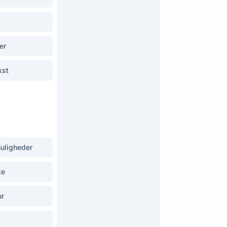
er
kst
muligheder
te
ur