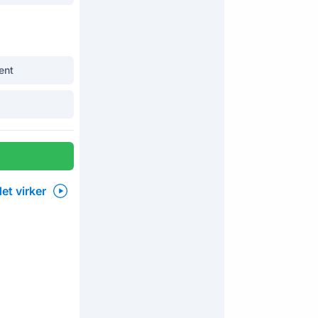
ent
et virker