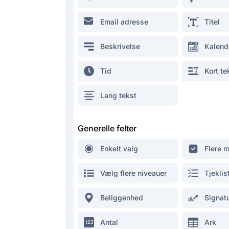
Email adresse
Titel
Beskrivelse
Kalend
Tid
Kort te
Lang tekst
Generelle felter
Enkelt valg
Flere 
Vælg flere niveauer
Tjeklis
Beliggenhed
Signat
Antal
Ark