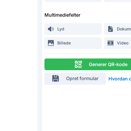
Multimediefelter
Lyd
Dokum
Billede
Video
Generer QR-kode
Opret formular
Hvordan d