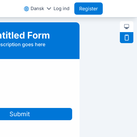
Dansk
Log ind
Register
titled Form
scription goes here
Submit