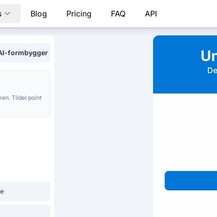
s
Blog
Pricing
FAQ
API
der
Un
AI-formbygger
De
en. Tildel point
e