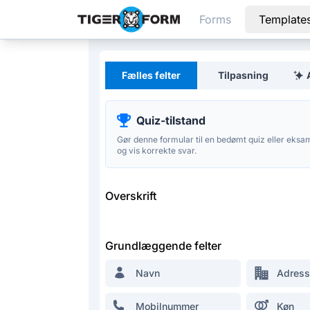
Forms
Template
Tilpasningsdygtig formularopretter med integrerede QR-ko
Fælles felter
Tilpasning
Quiz-tilstand
Gør denne formular til en bedømt quiz eller eksam
og vis korrekte svar.
Overskrift
Grundlæggende felter
Navn
Adress
Mobilnummer
Køn