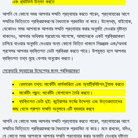
এবং প্ল্যাটফর্ম উন্নত করতে
আপনি যে কোনো সময় আপনার সম্মতি প্রত্যাহার করতে পারেন, প্রত্যাহারের আগে
সম্মতির ভিত্তিতে প্রক্রিয়াকরণের বৈধতাকে প্রভাবিত না করে। উল্লেখ্য, যাইহোক,
যেকোনও সময় আপনাকে আপনার সম্মতি প্রত্যাহার করার অনুমতি দেওয়ার দৃষ্টান্ত
থাকলেও, আপনার অধিকার প্রয়োগের সাপেক্ষে, আমাদেরকে একই প্রক্রিয়াকরণ
চালিয়ে যাওয়ার অনুমতি দেওয়ার অন্য কোনো ভিত্তি থাকলে নিয়ন্ত্রক এবং/অথবা
প্রসেসর আপনার ব্যক্তিগত ডেটা প্রক্রিয়া করতে পারে। উপযুক্ত হলে আপনার
ব্যক্তিগত তথ্য মুছে ফেলার অনুরোধ করতে।
সেকেন্ডারি ব্যবহারের উদ্দেশ্যের জন্য প্রক্রিয়াকরণ
রেফারেল তথ্য: মার্কেটিং কার্যকারিতা এবং অ্যাট্রিবিউশন ট্র্যাক করতে
মার্কেটিং পছন্দ: মার্কেটিং যোগাযোগ তৈরি করতে।
ব্যক্তিগত ডেটা দুই: কন্ট্রোলার ফর্মের উদ্দেশ্য এবং উত্তরদাতাদের
কাছ থেকে প্রাপ্ত সম্মতি অনুসারে এটি ব্যবহার করবে
আপনি যে কোনো সময় আপনার সম্মতি প্রত্যাহার করতে পারেন, প্রত্যাহারের আগে
সম্মতির ভিত্তিতে প্রক্রিয়াকরণের বৈধতাকে প্রভাবিত না করে। মনে রাখবেন, যদিও,
যে কোনো সময় আপনাকে আপনার সম্মতি প্রত্যাহার করার অনুমতি দেওয়ার দৃষ্টান্ত