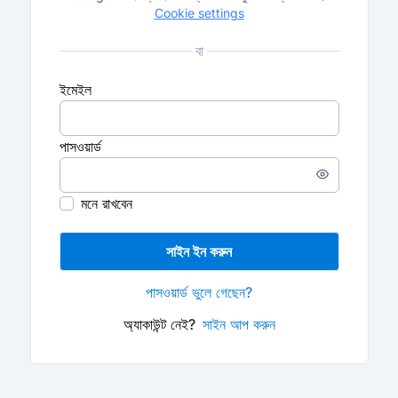
Cookie settings
বা
ইমেইল
পাসওয়ার্ড
Enter
a
মনে রাখবেন
password
সাইন ইন করুন
পাসওয়ার্ড ভুলে গেছেন?
অ্যাকাউন্ট নেই?
সাইন আপ করুন