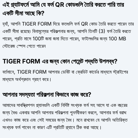
এই প্ল্যাটফর্মে আমি যে ফর্ম QR কোডগুলি তৈরি করতে পারি তার
একটি সীমা আছে কি?
হ্যাঁ, আপনি TIGER FORM দিয়ে কতগুলি ফর্ম QR কোড তৈরি করতে পারেন তার
একটি সীমা রয়েছে৷ বিনামূল্যের পরিকল্পনার জন্য, আপনি তিনটি (3) ফর্ম তৈরি করতে
পারেন, প্রতি মাসে 100টি জমা জমা দিতে পারেন, ফাইলগুলির জন্য 100 MB
স্টোরেজ স্পেস পেতে পারেন
TIGER FORM এর জন্য কোন পেমেন্ট পদ্ধতি উপলব্ধ?
বর্তমানে, TIGER FORM আপনার ডেবিট বা ক্রেডিট কার্ডের মাধ্যমে স্ট্রাইপের
মাধ্যমে অর্থপ্রদান গ্রহণ করে।
আপনার সদস্যতা পরিকল্পনা কিভাবে কাজ করে?
আমাদের সাবস্ক্রিপশন প্ল্যানগুলি একটি নির্দিষ্ট সংখ্যক ফর্ম সহ আসে যা এক বছরের
জন্য বৈধ৷ একবার আপনি আপনার পরিকল্পনা পুনর্নবীকরণ করলে, আপনার ফর্ম বরাদ্দ
এখনও কাজ করে এবং সেই সময়ের জন্য বৈধ। মনে রাখবেন যে আপনি অতিরিক্ত
সংখ্যক ফর্ম পাবেন না কারণ এটি প্রতিটি প্ল্যানে ঠিক করা আছে।