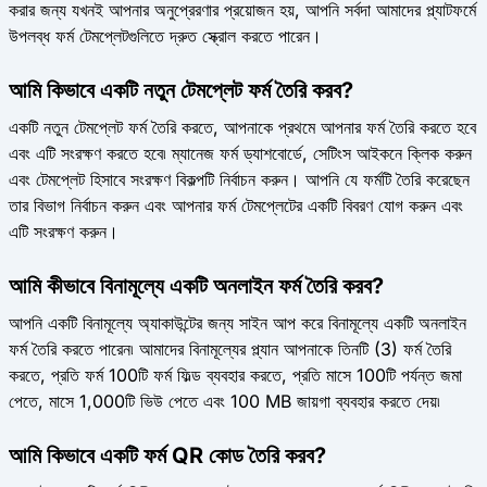
করার জন্য যখনই আপনার অনুপ্রেরণার প্রয়োজন হয়, আপনি সর্বদা আমাদের প্ল্যাটফর্মে
উপলব্ধ ফর্ম টেমপ্লেটগুলিতে দ্রুত স্ক্রোল করতে পারেন।
আমি কিভাবে একটি নতুন টেমপ্লেট ফর্ম তৈরি করব?
একটি নতুন টেমপ্লেট ফর্ম তৈরি করতে, আপনাকে প্রথমে আপনার ফর্ম তৈরি করতে হবে
এবং এটি সংরক্ষণ করতে হবে৷ ম্যানেজ ফর্ম ড্যাশবোর্ডে, সেটিংস আইকনে ক্লিক করুন
এবং টেমপ্লেট হিসাবে সংরক্ষণ বিকল্পটি নির্বাচন করুন। আপনি যে ফর্মটি তৈরি করেছেন
তার বিভাগ নির্বাচন করুন এবং আপনার ফর্ম টেমপ্লেটের একটি বিবরণ যোগ করুন এবং
এটি সংরক্ষণ করুন।
আমি কীভাবে বিনামূল্যে একটি অনলাইন ফর্ম তৈরি করব?
আপনি একটি বিনামূল্যে অ্যাকাউন্টের জন্য সাইন আপ করে বিনামূল্যে একটি অনলাইন
ফর্ম তৈরি করতে পারেন৷ আমাদের বিনামূল্যের প্ল্যান আপনাকে তিনটি (3) ফর্ম তৈরি
করতে, প্রতি ফর্ম 100টি ফর্ম ফিল্ড ব্যবহার করতে, প্রতি মাসে 100টি পর্যন্ত জমা
পেতে, মাসে 1,000টি ভিউ পেতে এবং 100 MB জায়গা ব্যবহার করতে দেয়৷
আমি কিভাবে একটি ফর্ম QR কোড তৈরি করব?