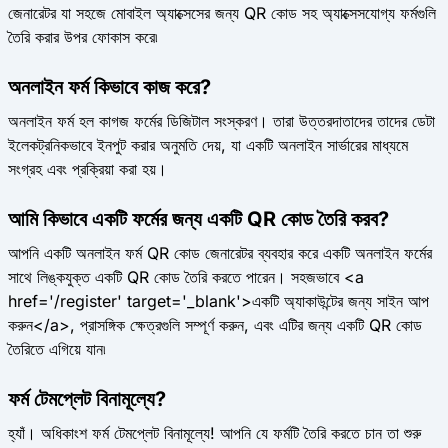
জেনারেটর যা সহজে মোবাইল অ্যাক্সেসের জন্য QR কোড সহ অ্যাক্সেসযোগ্য ফর্মগুলি
তৈরি করার উপর ফোকাস করে৷
অনলাইন ফর্ম কিভাবে কাজ করে?
অনলাইন ফর্ম হল কাগজ ফর্মের ডিজিটাল সংস্করণ। তারা উত্তরদাতাদের তাদের ডেটা
ইলেকট্রনিকভাবে ইনপুট করার অনুমতি দেয়, যা একটি অনলাইন সার্ভারের মাধ্যমে
সংগ্রহ এবং প্রক্রিয়া করা হয়।
আমি কিভাবে একটি ফর্মের জন্য একটি QR কোড তৈরি করব?
আপনি একটি অনলাইন ফর্ম QR কোড জেনারেটর ব্যবহার করে একটি অনলাইন ফর্মের
সাথে লিঙ্কযুক্ত একটি QR কোড তৈরি করতে পারেন। সহজভাবে <a
href='/register' target='_blank'>একটি অ্যাকাউন্টের জন্য সাইন আপ
করুন</a>, প্রাসঙ্গিক ক্ষেত্রগুলি সম্পূর্ণ করুন, এবং এটির জন্য একটি QR কোড
তৈরিতে এগিয়ে যান৷
ফর্ম টেমপ্লেট বিনামূল্যে?
হ্যাঁ। অধিকাংশ ফর্ম টেমপ্লেট বিনামূল্যে! আপনি যে ফর্মটি তৈরি করতে চান তা শুরু