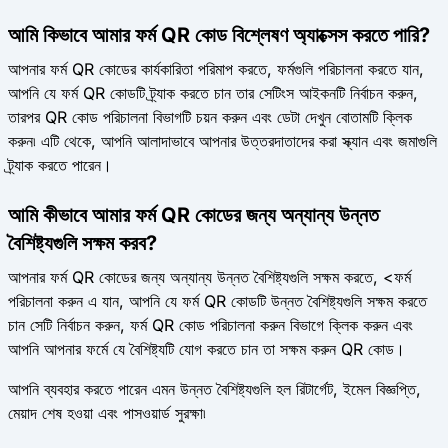
আমি কিভাবে আমার ফর্ম QR কোড বিশ্লেষণ অ্যাক্সেস করতে পারি?
আপনার ফর্ম QR কোডের কার্যকারিতা পরিমাপ করতে, ফর্মগুলি পরিচালনা করতে যান,
আপনি যে ফর্ম QR কোডটি ট্র্যাক করতে চান তার সেটিংস আইকনটি নির্বাচন করুন,
তারপর QR কোড পরিচালনা বিভাগটি চয়ন করুন এবং ডেটা দেখুন বোতামটি ক্লিক
করুন৷ এটি থেকে, আপনি আলাদাভাবে আপনার উত্তরদাতাদের করা স্ক্যান এবং জমাগুলি
ট্র্যাক করতে পারেন।
আমি কীভাবে আমার ফর্ম QR কোডের জন্য অন্যান্য উন্নত
বৈশিষ্ট্যগুলি সক্ষম করব?
আপনার ফর্ম QR কোডের জন্য অন্যান্য উন্নত বৈশিষ্ট্যগুলি সক্ষম করতে, <ফর্ম
পরিচালনা করুন এ যান, আপনি যে ফর্ম QR কোডটি উন্নত বৈশিষ্ট্যগুলি সক্ষম করতে
চান সেটি নির্বাচন করুন, ফর্ম QR কোড পরিচালনা করুন বিভাগে ক্লিক করুন এবং
আপনি আপনার ফর্মে যে বৈশিষ্ট্যটি যোগ করতে চান তা সক্ষম করুন QR কোড।
আপনি ব্যবহার করতে পারেন এমন উন্নত বৈশিষ্ট্যগুলি হল রিটার্গেট, ইমেল বিজ্ঞপ্তি,
মেয়াদ শেষ হওয়া এবং পাসওয়ার্ড সুরক্ষা৷