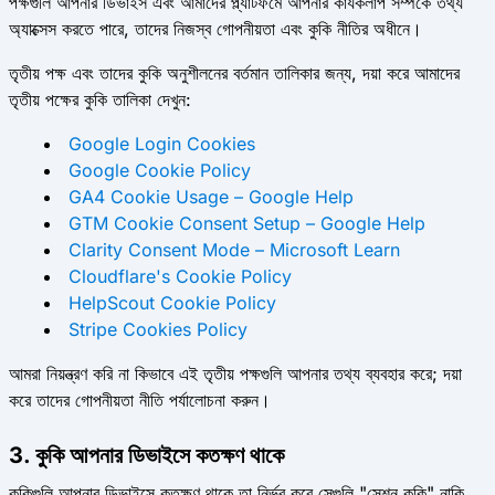
পক্ষগুলি আপনার ডিভাইস এবং আমাদের প্ল্যাটফর্মে আপনার কার্যকলাপ সম্পর্কে তথ্য
অ্যাক্সেস করতে পারে, তাদের নিজস্ব গোপনীয়তা এবং কুকি নীতির অধীনে।
তৃতীয় পক্ষ এবং তাদের কুকি অনুশীলনের বর্তমান তালিকার জন্য, দয়া করে আমাদের
তৃতীয় পক্ষের কুকি তালিকা দেখুন:
Google Login Cookies
Google Cookie Policy
GA4 Cookie Usage – Google Help
GTM Cookie Consent Setup – Google Help
Clarity Consent Mode – Microsoft Learn
Cloudflare's Cookie Policy
HelpScout Cookie Policy
Stripe Cookies Policy
আমরা নিয়ন্ত্রণ করি না কিভাবে এই তৃতীয় পক্ষগুলি আপনার তথ্য ব্যবহার করে; দয়া
করে তাদের গোপনীয়তা নীতি পর্যালোচনা করুন।
3. কুকি আপনার ডিভাইসে কতক্ষণ থাকে
কুকিগুলি আপনার ডিভাইসে কতক্ষণ থাকে তা নির্ভর করে সেগুলি "সেশন কুকি" নাকি