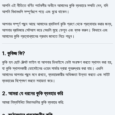
আপনি এই নীতিতে বর্ণিত শর্তাবলীর অধীনে আমাদের কুকি ব্যবহারে সম্মতি দেন, যদি
আপনি বিধানগুলি সম্পূর্ণরূপে পড়ে এবং বুঝে থাকেন।
আপনার সম্পূর্ণ পছন্দ আছে আমাদের প্ল্যাটফর্ম কুকি গ্রহণ থেকে প্রত্যাহার করার জন্য,
আপনার ব্রাউজার সেটআপ করে সেগুলি মুছে ফেলুন এবং ব্লক করুন। কিভাবে এবং
আমাদের কুকি প্রত্যাখ্যানের প্রভাব জানতে নিচে পড়ুন।
1. কুকিজ কি?
কুকি হল ছোট টেক্সট ফাইল যা আপনার ডিভাইসে ডেটা সংরক্ষণ করতে স্থাপন করা হয়,
যা কুকি স্থাপনকারী ডোমেইনের ওয়েব সার্ভার দ্বারা পুনরুদ্ধার করা যায়। এগুলি
আমাদের আপনার পছন্দ মনে রাখতে, ব্যবহারকারীর অভিজ্ঞতা উন্নত করতে এবং সাইট
ব্যবহারের বিশ্লেষণ করতে সহায়তা করে।
2. আমরা যে ধরনের কুকি ব্যবহার করি
আমরা নিম্নলিখিত বিভাগগুলির কুকি ব্যবহার করি: