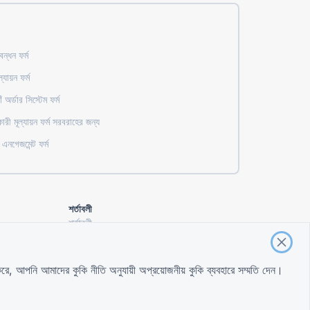
বন্ধন ফর্ম
ল্যায়ন ফর্ম
ঁ অর্ডার সিস্টেম ফর্ম
রী মূল্যায়ন ফর্ম সরবরাহের জন্য
 এনগেজমেন্ট ফর্ম
শর্তাবলী
শর্তাবলী
গোপনীয়তা নীতি
কুকি সেটিংস
ক করে, আপনি আমাদের
কুকি নীতি
অনুযায়ী অপ্রয়োজনীয় কুকি ব্যবহারে সম্মতি দেন।