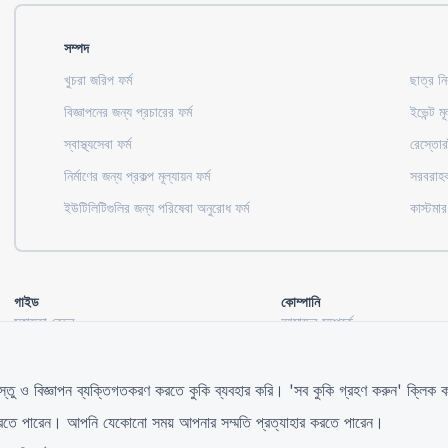
সম্পদ
খুচরা জরিপ ফর্ম
ছাত্র নি
বিজ্ঞাপনের জন্য প্রচারের ফর্ম
ইভেন্ট মূ
স্বাস্থ্যসেবা ফর্ম
রেস্তোরা
নির্মাণের জন্য প্রকল্প মূল্যায়ন ফর্ম
সরবরাহকা
ইউটিলিটিগুলির জন্য পরিষেবা অনুরোধ ফর্ম
কাস্টমার
গাইড
কোম্পানি
সহায়তা কেন্দ্র
আমাদের সম্পর্কে
ব্লগ
আমাদের সাথে যোগাযোগ করুন
TIGER FORM গাইড
স্তু ও বিজ্ঞাপন ব্যক্তিগতকরণ করতে কুকি ব্যবহার করি। 'সব কুকি গ্রহণ করুন' ক্লি
ণ করতে পারেন। আপনি যেকোনো সময় আপনার সম্মতি প্রত্যাহার করতে পারেন।