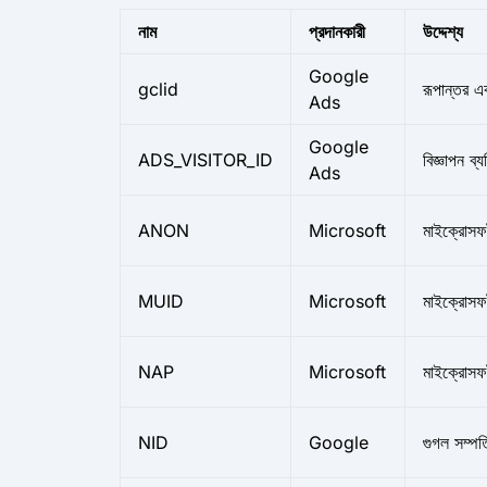
নাম
প্রদানকারী
উদ্দেশ্য
Google
gclid
রূপান্তর এব
Ads
Google
ADS_VISITOR_ID
বিজ্ঞাপন ব্
Ads
ANON
Microsoft
মাইক্রোসফট
MUID
Microsoft
মাইক্রোসফট
NAP
Microsoft
মাইক্রোসফ
NID
Google
গুগল সম্পত