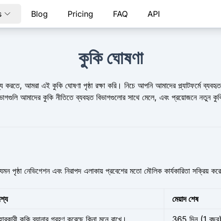
s
Blog
Pricing
FAQ
API
কুকি ঘোষণা
 করতে, আমরা এই কুকি ঘোষণা পৃষ্ঠা রক্ষা করি। নিচে আপনি আমাদের প্ল্যাটফর্মে ব্যবহৃত 
ি বিভাগগুলি আমাদের কুকি নীতিতে ব্যবহৃত বিভাগগুলোর সাথে মেলে, এবং প্রয়োজনে নতু
 যেমন পৃষ্ঠা নেভিগেশন এবং নিরাপদ এলাকায় প্রবেশের মতো মৌলিক কার্যকারিতা সক্রিয় 
েশ্য
মেয়াদ শেষ
বহারকারী কুকি ব্যানার গ্রহণ করেছে কিনা মনে রাখে।
365 দিন
(1 বছর