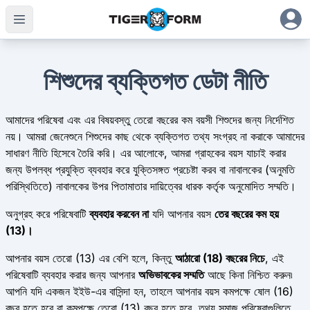
শিশুদের ব্যক্তিগত ডেটা নীতি
আমাদের পরিষেবা এবং এর বিষয়বস্তু তেরো বছরের কম বয়সী শিশুদের জন্য নির্দেশিত
নয়। আমরা জেনেশুনে শিশুদের কাছ থেকে ব্যক্তিগত তথ্য সংগ্রহ না করাকে আমাদের
সাধারণ নীতি হিসেবে তৈরি করি। এর আলোকে, আমরা গ্রাহকের বয়স যাচাই করার
জন্য উপলব্ধ প্রযুক্তি ব্যবহার করে যুক্তিসঙ্গত প্রচেষ্টা করব বা নাবালকের (অনুমতি
পরিস্থিতিতে) নাবালকের উপর পিতামাতার দায়িত্বের ধারক কর্তৃক অনুমোদিত সম্মতি।
অনুগ্রহ করে পরিষেবাটি
ব্যবহার করবেন না
যদি আপনার বয়স
তের বছরের কম হয়
(13)।
আপনার বয়স তেরো (13) এর বেশি হলে, কিন্তু
আঠারো (18) বছরের নিচে
, এই
পরিষেবাটি ব্যবহার করার জন্য আপনার
অভিভাবকের সম্মতি
আছে কিনা নিশ্চিত করুন৷
আপনি যদি একজন ইইউ-এর বাসিন্দা হন, তাহলে আপনার বয়স কমপক্ষে ষোল (16)
বছর হতে হবে বা কমপক্ষে তেরো (13) বছর হতে হবে, তথ্য সমাজ পরিষেবাগুলিতে