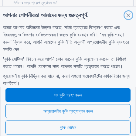
নির্মাণের জন্য প্রকল্প মূল্যায়ন ফর্ম
সরবরাহকারী মূল্যায়ন ফর্ম সরবরাহের জন্য
আপনার গোপনীয়তা আমাদের জন্য গুরুত্বপূর্ণ.
ইউটিলিটিগুলির জন্য পরিষেবা অনুরোধ ফর্ম
আমরা আপনার অভিজ্ঞতা উন্নত করতে, সাইট ব্যবহারের বিশ্লেষণ করতে এবং
কাস্টমার এনগেজমেন্ট ফর্ম
বিষয়বস্তু ও বিজ্ঞাপন ব্যক্তিগতকরণ করতে কুকি ব্যবহার করি। 'সব কুকি গ্রহণ
করুন' ক্লিক করে, আপনি আমাদের
কুকি নীতি
অনুযায়ী অপ্রয়োজনীয় কুকি ব্যবহারে
সম্মতি দেন।
গাইড
কোম্পানি
শর্তাবলী
'কুকি সেটিংস' নির্বাচন করে আপনি কোন ধরনের কুকি অনুমোদন করবেন তা নির্ধারণ
সহায়তা কেন্দ্র
আমাদের সম্পর্কে
শর্তাবলী
করতে পারেন। আপনি যেকোনো সময় আপনার সম্মতি প্রত্যাহার করতে পারেন।
ব্লগ
আমাদের সাথে যোগাযোগ করুন
গোপনীয়তা নীতি
TIGER FORM গাইড
কুকি সেটিংস
প্রয়োজনীয় কুকি নিষ্ক্রিয় করা যাবে না, কারণ এগুলো ওয়েবসাইটের কার্যকারিতার জন্য
সম্প্রদায়ে যোগদান করুন
অপরিহার্য।
সব কুকি গ্রহণ করুন
অপ্রয়োজনীয় কুকি প্রত্যাখ্যান করুন
© 2026 QR Form Generator. All rights reserved.
কুকি সেটিংস