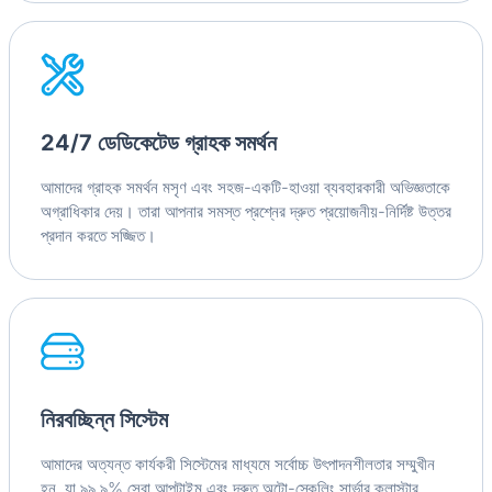
24/7 ডেডিকেটেড গ্রাহক সমর্থন
আমাদের গ্রাহক সমর্থন মসৃণ এবং সহজ-একটি-হাওয়া ব্যবহারকারী অভিজ্ঞতাকে
অগ্রাধিকার দেয়। তারা আপনার সমস্ত প্রশ্নের দ্রুত প্রয়োজনীয়-নির্দিষ্ট উত্তর
প্রদান করতে সজ্জিত।
নিরবচ্ছিন্ন সিস্টেম
আমাদের অত্যন্ত কার্যকরী সিস্টেমের মাধ্যমে সর্বোচ্চ উৎপাদনশীলতার সম্মুখীন
হন, যা ৯৯.৯% সেবা আপটাইম এবং দ্রুত অটো-স্কেলিং সার্ভার ক্লাস্টার