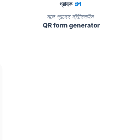
গ্রাহক
গল্প
সঙ্গে প্রসেস স্ট্রীমলাইন
QR form generator