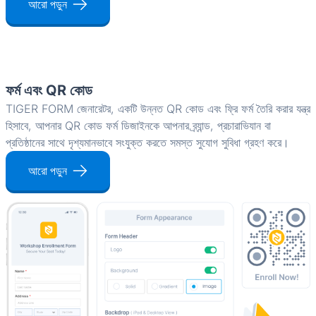
আরো পড়ুন
ফর্ম এবং QR কোড
TIGER FORM জেনারেটর, একটি উন্নত QR কোড এবং ফ্রি ফর্ম তৈরি করার যন্ত্র
হিসাবে, আপনার QR কোড ফর্ম ডিজাইনকে আপনার ব্র্যান্ড, প্রচারাভিযান বা
প্রতিষ্ঠানের সাথে দৃশ্যমানভাবে সংযুক্ত করতে সমস্ত সুযোগ সুবিধা গ্রহণ করে।
আরো পড়ুন