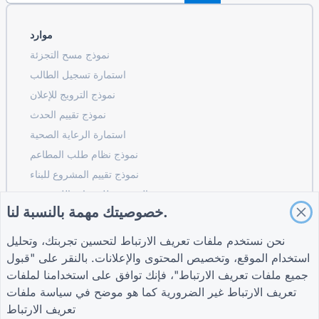
موارد
نموذج مسح التجزئة
استمارة تسجيل الطالب
نموذج الترويج للإعلان
نموذج تقييم الحدث
استمارة الرعاية الصحية
نموذج نظام طلب المطاعم
نموذج تقييم المشروع للبناء
نموذج تقييم الموردين للخدمات اللوجستية
خصوصيتك مهمة بالنسبة لنا.
نموذج طلب خدمة المرافق
نموذج مشاركة العملاء
نحن نستخدم ملفات تعريف الارتباط لتحسين تجربتك، وتحليل
استخدام الموقع، وتخصيص المحتوى والإعلانات. بالنقر على "قبول
جميع ملفات تعريف الارتباط"، فإنك توافق على استخدامنا لملفات
تعريف الارتباط غير الضرورية كما هو موضح في
سياسة ملفات
شروط
شركة
أدلة
تعريف الارتباط
شروط
معلومات عنا
مركز المساعدة