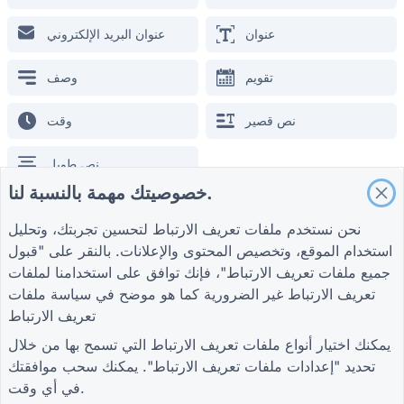
استمارة تسجيل الطالب
عنوان
عنوان البريد الإلكتروني
نموذج الترويج للإعلان
نموذج تقييم الحدث
تقويم
وصف
استمارة الرعاية الصحية
نموذج نظام طلب المطاعم
نص قصير
وقت
نموذج تقييم المشروع للبناء
نص طويل
نموذج تقييم الموردين للخدمات اللوجستية
خصوصيتك مهمة بالنسبة لنا.
نموذج طلب خدمة المرافق
نموذج مشاركة العملاء
الحقول العامة
نحن نستخدم ملفات تعريف الارتباط لتحسين تجربتك، وتحليل
استخدام الموقع، وتخصيص المحتوى والإعلانات. بالنقر على "قبول
خيار متعدد
خيار واحد
جميع ملفات تعريف الارتباط"، فإنك توافق على استخدامنا لملفات
تعريف الارتباط غير الضرورية كما هو موضح في
سياسة ملفات
شروط
شركة
أدلة
قائمة التحقق
اختيار متعدد المستويات
تعريف الارتباط
شروط
معلومات عنا
مركز المساعدة
سياسة الخصوصية
اتصل بنا
مدونة
يمكنك اختيار أنواع ملفات تعريف الارتباط التي تسمح بها من خلال
إمضاء
موقع
إعدادات ملفات تعريف
TIGER FORM الدليل
تحديد "إعدادات ملفات تعريف الارتباط". يمكنك سحب موافقتك
الارتباط
في أي وقت.
ملزمة
رقم
انضم إلى المجتمع