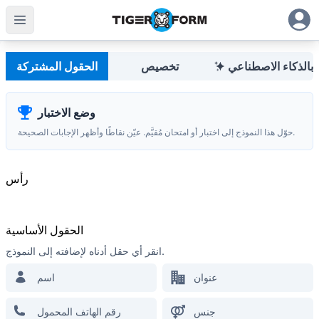
منشئ النماذج القابل للتخصيص مع رموز QR المدمجة
عربي
بالذكاء الاصطناعي
تخصيص
الحقول المشتركة
وضع الاختبار
حوّل هذا النموذج إلى اختبار أو امتحان مُقيَّم. عيّن نقاطًا وأظهر الإجابات الصحيحة.
الأكثر تقدما
QR Form Generator Online
رأس
البقاء في الحلقة
اشترك في النشرة الإخبارية لدينا وكن أول من
يسمع عن العروض الترويجية والتحديثات والنصائح
الحقول الأساسية
انقر أي حقل أدناه لإضافته إلى النموذج.
عنوان
اسم
موارد
جنس
رقم الهاتف المحمول
نموذج مسح التجزئة