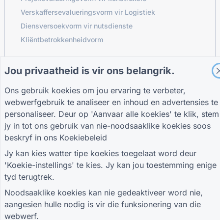
Verskaffersevalueringsvorm vir Logistiek
Diensversoekvorm vir nutsdienste
Kliëntbetrokkenheidvorm
Jou privaatheid is vir ons belangrik.
GIDSE
MAATSKAPPY
BEPALINGS
Ons gebruik koekies om jou ervaring te verbeter,
Hulpsentrum
Oor ons
Bepalings
Blog
webwerfgebruik te analiseer en inhoud en advertensies te
Kontak ons
Privaatheidsbeleid
TIGER FORM Gids
Koekie-instellings
personaliseer. Deur op 'Aanvaar alle koekies' te klik, stem
SLUIT AAN BY DIE GEMEENSKAP
jy in tot ons gebruik van nie-noodsaaklike koekies soos
beskryf in ons
Koekiebeleid
Jy kan kies watter tipe koekies toegelaat word deur
'Koekie-instellings' te kies. Jy kan jou toestemming enige
tyd terugtrek.
© 2026 QR Form Generator. All rights reserved.
Noodsaaklike koekies kan nie gedeaktiveer word nie,
aangesien hulle nodig is vir die funksionering van die
webwerf.