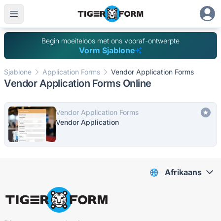
Begin moeiteloos met ons vooraf-ontwerpte
Vorm Sjablone
Sjablone
Application Forms
Vendor Application Forms
Vendor Application Forms Online
Vendor Application Forms
Vendor Application
Afrikaans