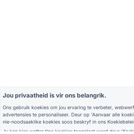
Jou privaatheid is vir ons belangrik.
Ons gebruik koekies om jou ervaring te verbeter, webwerf
advertensies te personaliseer. Deur op 'Aanvaar alle koekie
nie-noodsaaklike koekies soos beskryf in ons
Koekiebelei
Jy kan kies watter tipe koekies toegelaat word deur 'Koekie