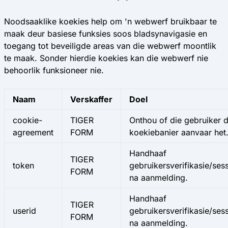
Noodsaaklike koekies help om 'n webwerf bruikbaar te
maak deur basiese funksies soos bladsynavigasie en
toegang tot beveiligde areas van die webwerf moontlik
te maak. Sonder hierdie koekies kan die webwerf nie
behoorlik funksioneer nie.
Naam
Verskaffer
Doel
cookie-
TIGER
Onthou of die gebruiker d
agreement
FORM
koekiebanier aanvaar het
Handhaaf
TIGER
token
gebruikersverifikasie/ses
FORM
na aanmelding.
Handhaaf
TIGER
userid
gebruikersverifikasie/ses
FORM
na aanmelding.