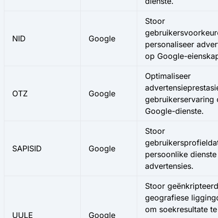
dienste.
Stoor
gebruikersvoorkeur
NID
Google
personaliseer adver
op Google-eienska
Optimaliseer
advertensieprestasi
OTZ
Google
gebruikerservaring 
Google-dienste.
Stoor
gebruikersprofieldat
SAPISID
Google
persoonlike dienste
advertensies.
Stoor geënkripteer
geografiese ligging
om soekresultate te
UULE
Google