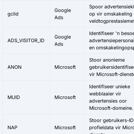
Spoor advertensiek
Google
gclid
op vir omskakeling
Ads
veldtogprestasiemet
Identifiseer 'n beso
Google
ADS_VISITOR_ID
advertensiepersonal
Ads
en omskakelingopsp
Stoor anonieme
ANON
Microsoft
gebruikersidentifis
vir Microsoft-dienst
Identifiseer unieke
webblaaier vir
MUID
Microsoft
advertensies oor
Microsoft-domeine.
Stoor gebruikers-ID
NAP
Microsoft
profieldata vir Micr