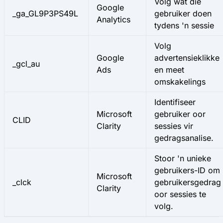
Volg wat die
Google
_ga_GL9P3PS49L
gebruiker doen
Analytics
tydens 'n sessie
Volg
Google
advertensieklikke
_gcl_au
Ads
en meet
omskakelings
Identifiseer
Microsoft
gebruiker oor
CLID
Clarity
sessies vir
gedragsanalise.
Stoor 'n unieke
gebruikers-ID om
Microsoft
_clck
gebruikersgedrag
Clarity
oor sessies te
volg.