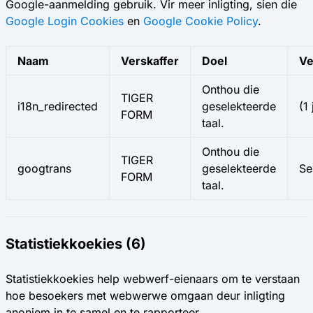
Google-aanmelding gebruik. Vir meer inligting, sien die
Google Login Cookies
en
Google Cookie Policy
.
Naam
Verskaffer
Doel
Ve
Onthou die
TIGER
i18n_redirected
geselekteerde
(1 
FORM
taal.
Onthou die
TIGER
googtrans
geselekteerde
Se
FORM
taal.
Statistiekkoekies (6)
Statistiekkoekies help webwerf-eienaars om te verstaan
hoe besoekers met webwerwe omgaan deur inligting
anoniem in te samel en te rapporteer.