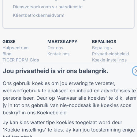
Diensversoekvorm vir nutsdienste
Kliëntbetrokkenheidvorm
GIDSE
MAATSKAPPY
BEPALINGS
Hulpsentrum
Oor ons
Bepalings
Blog
Kontak ons
Privaatheidsbeleid
TIGER FORM Gids
Koekie-instellings
SLUIT AAN BY DIE GEMEENSKAP
Jou privaatheid is vir ons belangrik.
Ons gebruik koekies om jou ervaring te verbeter,
webwerfgebruik te analiseer en inhoud en advertensies te
personaliseer. Deur op 'Aanvaar alle koekies' te klik, stem
jy in tot ons gebruik van nie-noodsaaklike koekies soos
© 2026 QR Form Generator. All rights reserved.
beskryf in ons
Koekiebeleid
Jy kan kies watter tipe koekies toegelaat word deur
'Koekie-instellings' te kies. Jy kan jou toestemming enige