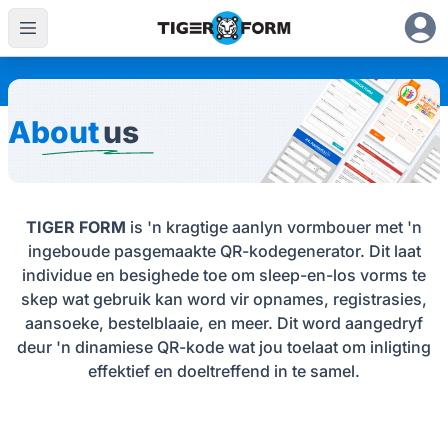
About
us
TIGER FORM
is 'n kragtige aanlyn vormbouer met 'n
ingeboude pasgemaakte QR-kodegenerator. Dit laat
individue en besighede toe om sleep-en-los vorms te
skep wat gebruik kan word vir opnames, registrasies,
aansoeke, bestelblaaie, en meer. Dit word aangedryf
deur 'n dinamiese QR-kode wat jou toelaat om inligting
effektief en doeltreffend in te samel.