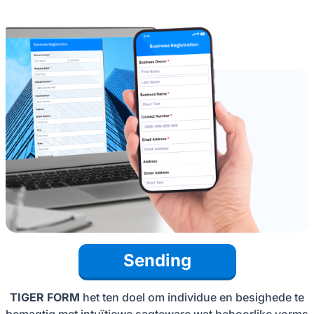
Sending
TIGER FORM
het ten doel om individue en besighede te
bemagtig met intuïtiewe sagteware wat behoorlike vorms